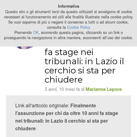
Best Stage
Informativa
2024
Questo sito o gli strumenti terzi da questo utilizzati si avvalgono di cookie
necessari al funzionamento ed utili alle finalità illustrate nella cookie policy.
Se vuoi saperne di più o negare il consenso a tutti o ad alcuni cookie,
Finalmente
consulta la
Cookie Policy
l'assunzione per
Premendo
OK
, scorrendo questa pagina, cliccando su un link o
proseguendo la navigazione in altra maniera, acconsenti all’uso dei cookie.
chi da oltre 10 anni
fa stage nei
tribunali: in Lazio il
cerchio si sta per
chiudere
3 anni, 10 mesi fa di
Marianna Lepore
Link all'articolo originale:
Finalmente
l'assunzione per chi da oltre 10 anni fa stage
nei tribunali: in Lazio il cerchio si sta per
chiudere