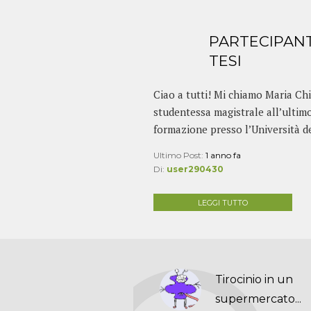
PARTECIPANT
TESI
Ciao a tutti! Mi chiamo Maria Ch
studentessa magistrale all’ultimo
formazione presso l’Università deg
Ultimo Post:
1 anno fa
Di:
user290430
LEGGI TUTTO
Tirocinio in un
supermercato...