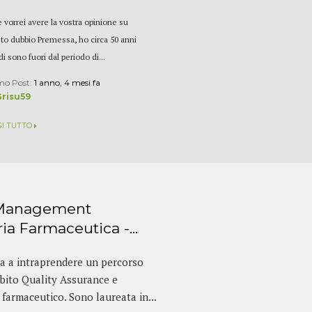
e vorrei avere la vostra opinione su
to dubbio Premessa, ho circa 50 anni
i sono fuori dal periodo di...
mo Post:
1 anno, 4 mesi fa
Grisu59
GI TUTTO
 Management
ria Farmaceutica -...
ta a intraprendere un percorso
mbito Quality Assurance e
 farmaceutico. Sono laureata in...