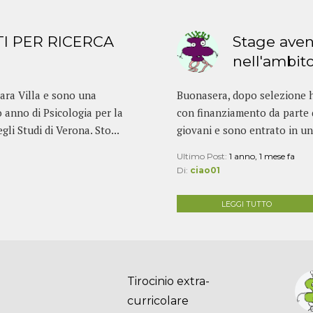
I PER RICERCA
Stage aven
nell'ambito
iara Villa e sono una
Buonasera, dopo selezione h
 anno di Psicologia per la
con finanziamento da parte d
li Studi di Verona. Sto...
giovani e sono entrato in un
Ultimo Post:
1 anno, 1 mese fa
Di:
ciao01
LEGGI TUTTO
Tirocinio extra-
curricolare