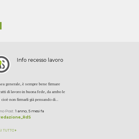
Info recesso lavoro
inea generale, è sempre bene firmare
ratti di lavoro in buona fede, da ambo le
: cioè non firmarli già pensando di...
mo Post:
1 anno, 5 mesi fa
Redazione_RdS
GI TUTTO