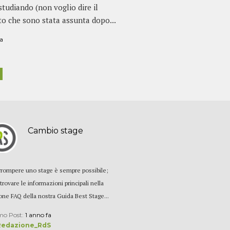
studiando (non voglio dire il
to che sono stata assunta dopo...
fa
Cambio stage
rrompere uno stage è sempre possibile;
trovare le informazioni principali nella
one FAQ della nostra Guida Best Stage...
mo Post:
1 anno fa
Redazione_RdS