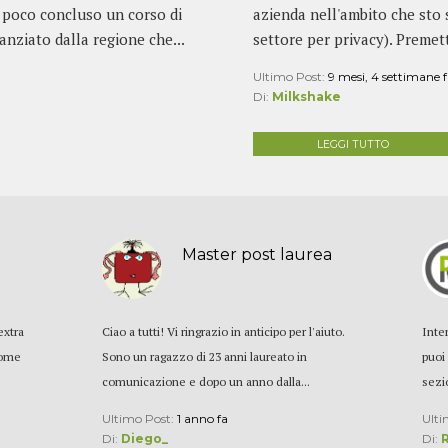
a poco concluso un corso di
azienda nell'ambito che sto 
anziato dalla regione che...
settore per privacy). Premet
Ultimo Post:
9 mesi, 4 settimane 
Di:
Milkshake
LEGGI TUTTO
Master post laurea
extra
Ciao a tutti! Vi ringrazio in anticipo per l'aiuto.
Inte
come
Sono un ragazzo di 23 anni laureato in
puoi 
comunicazione e dopo un anno dalla...
sezi
Ultimo Post:
1 anno fa
Ulti
Di:
Diego_
Di: