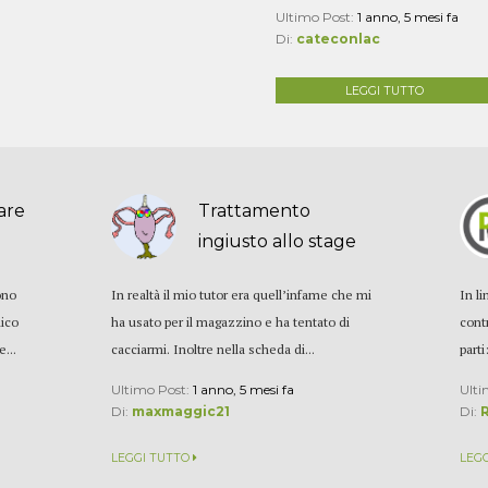
Ultimo Post:
1 anno, 5 mesi fa
Di:
cateconlac
LEGGI TUTTO
lare
Trattamento
ingiusto allo stage
ono
In realtà il mio tutor era quell’infame che mi
In l
nico
ha usato per il magazzino e ha tentato di
cont
e...
cacciarmi. Inoltre nella scheda di...
parti
Ultimo Post:
1 anno, 5 mesi fa
Ulti
Di:
maxmaggic21
Di:
LEGGI TUTTO
LEG