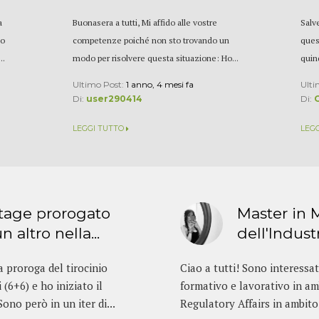
a
Buonasera a tutti, Mi affido alle vostre
Salv
po
competenze poiché non sto trovando un
ques
..
modo per risolvere questa situazione: Ho...
quind
Ultimo Post:
1 anno, 4 mesi fa
Ulti
Di:
user290414
Di:
LEGGI TUTTO
LEG
stage prorogato
Master in
n altro nella...
dell'Indust
 proroga del tirocinio
Ciao a tutti! Sono interessa
 (6+6) e ho iniziato il
formativo e lavorativo in a
ono però in un iter di...
Regulatory Affairs in ambito