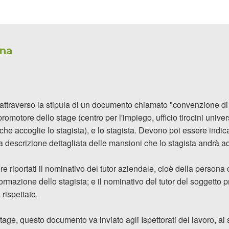
ina
attraverso la stipula di un documento chiamato "convenzione d
omotore dello stage (centro per l'impiego, ufficio tirocini universi
che accoglie lo stagista), e lo stagista. Devono poi essere indicat
 la descrizione dettagliata delle mansioni che lo stagista andrà 
 riportati il nominativo del tutor aziendale, cioè della persona 
ormazione dello stagista; e il nominativo del tutor del soggetto
 rispettato.
age, questo documento va inviato agli Ispettorati del lavoro, ai si