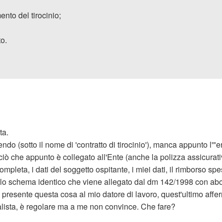
ento del tirocinio;
to.
ta.
do (sotto il nome di 'contratto di tirocinio'), manca appunto l'"e
ciò che appunto è collegato all'Ente (anche la polizza assicurati
leta, i dati del soggetto ospitante, i miei dati, il rimborso spese
 lo schema identico che viene allegato dal dm 142/1998 con aboli
presente questa cosa al mio datore di lavoro, quest'ultimo affer
ialista, è regolare ma a me non convince. Che fare?