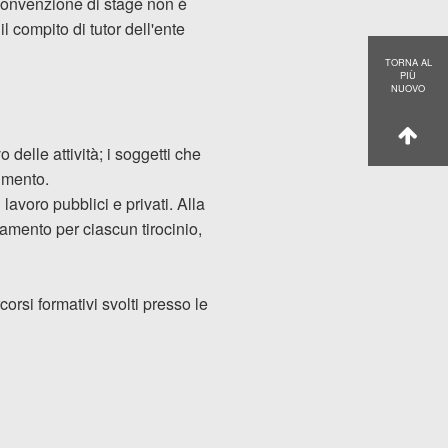
 convenzione di stage non è
l compito di tutor dell'ente
TORNA AL
PIÙ
NUOVO
delle attività; i soggetti che
rimento.
 lavoro pubblici e privati. Alla
tamento per ciascun tirocinio,
corsi formativi svolti presso le