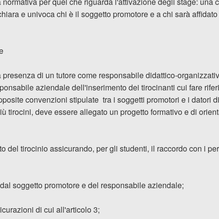
la normativa per quel che riguarda l'attivazione degli stage: una
iara e univoca chi è il soggetto promotore e a chi sarà affidato i
ve
 presenza di un tutore come responsabile didattico-organizzativo 
sponsabile aziendale dell'inserimento dei tirocinanti cui fare rife
apposite convenzioni stipulate tra i soggetti promotori e i datori di
 tirocini, deve essere allegato un progetto formativo e di orien
o del tirocinio assicurando, per gli studenti, il raccordo con i per
to dal soggetto promotore e del responsabile aziendale;
icurazioni di cui all'articolo 3;