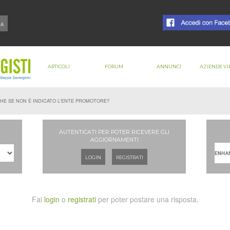
ARTICOLI
FORUM
ANNUNCI
AZIENDE VI
CHE SE NON È INDICATO L'ENTE PROMOTORE?
AUTENTICATI PER POTER RICEVERE GLI
AGGIORNAMENTI
LOGIN
REGISTRATI
Fai
login
o
registrati
per poter postare una risposta.