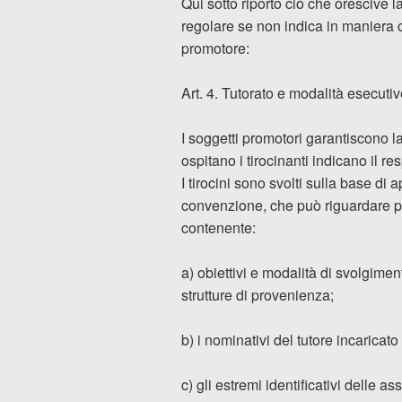
Qui sotto riporto ciò che orescive 
regolare se non indica in maniera ch
promotore:
Art. 4. Tutorato e modalità esecuti
I soggetti promotori garantiscono la
ospitano i tirocinanti indicano il re
I tirocini sono svolti sulla base di 
convenzione, che può riguardare più
contenente:
a) obiettivi e modalità di svolgiment
strutture di provenienza;
b) i nominativi del tutore incarica
c) gli estremi identificativi delle ass