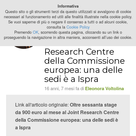
Best Stage
Informativa
2024
Questo sito o gli strumenti terzi da questo utilizzati si avvalgono di cookie
necessari al funzionamento ed utili alle finalità illustrate nella cookie policy.
Se vuoi saperne di più o negare il consenso a tutti o ad alcuni cookie,
Oltre sessanta
consulta la
Cookie Policy
stage da 900 euro
Premendo
OK
, scorrendo questa pagina, cliccando su un link o
proseguendo la navigazione in altra maniera, acconsenti all’uso dei cookie.
al mese al Joint
Research Centre
della Commissione
europea: una delle
sedi è a Ispra
16 anni, 7 mesi fa di
Eleonora Voltolina
Link all'articolo originale:
Oltre sessanta stage
da 900 euro al mese al Joint Research Centre
della Commissione europea: una delle sedi è
a Ispra