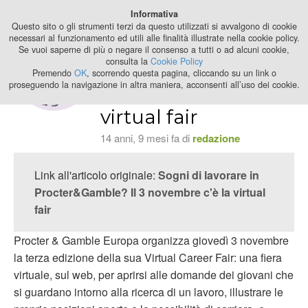
Best Stage
Informativa
2024
Questo sito o gli strumenti terzi da questo utilizzati si avvalgono di cookie
necessari al funzionamento ed utili alle finalità illustrate nella cookie policy.
Se vuoi saperne di più o negare il consenso a tutti o ad alcuni cookie,
Sogni di lavorare in
consulta la
Cookie Policy
Procter&Gamble? Il
Premendo
OK
, scorrendo questa pagina, cliccando su un link o
proseguendo la navigazione in altra maniera, acconsenti all’uso dei cookie.
3 novembre c'è la
virtual fair
14 anni, 9 mesi fa di
redazione
Link all'articolo originale:
Sogni di lavorare in
Procter&Gamble? Il 3 novembre c'è la virtual
fair
Procter & Gamble Europa organizza giovedì 3 novembre
la terza edizione della sua Virtual Career Fair: una fiera
virtuale, sul web, per aprirsi alle domande dei giovani che
si guardano intorno alla ricerca di un lavoro, illustrare le