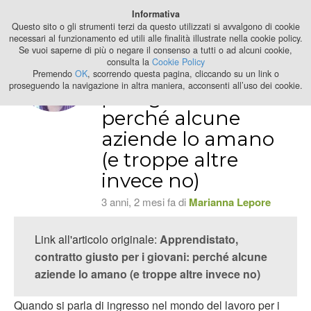
Best Stage
Informativa
2024
Questo sito o gli strumenti terzi da questo utilizzati si avvalgono di cookie
necessari al funzionamento ed utili alle finalità illustrate nella cookie policy.
Se vuoi saperne di più o negare il consenso a tutti o ad alcuni cookie,
Apprendistato,
consulta la
Cookie Policy
contratto giusto
Premendo
OK
, scorrendo questa pagina, cliccando su un link o
proseguendo la navigazione in altra maniera, acconsenti all’uso dei cookie.
per i giovani:
perché alcune
aziende lo amano
(e troppe altre
invece no)
3 anni, 2 mesi fa di
Marianna Lepore
Link all'articolo originale:
Apprendistato,
contratto giusto per i giovani: perché alcune
aziende lo amano (e troppe altre invece no)
Quando si parla di ingresso nel mondo del lavoro per i