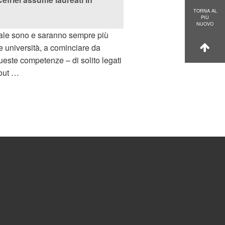
TORNA AL
PIÙ
NUOVO
gitale sono e saranno sempre più
e università, a cominciare da
queste competenze – di solito legati
“out …