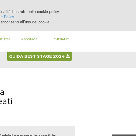
nalità illustrate nella cookie policy.
LOGIN
REGISTRATI
e Policy
acconsenti all’uso dei cookie.
RTUOSE
INFO STAGE
CHI SIAMO
GUIDA BEST STAGE 2024
ta
eati
Cefriel assume laureati in