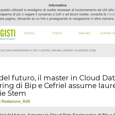
Informativa
questo utilizzati si avvalgono di cookie necessari al funzionamento ed utili alle fi
saperne di più o negare il consenso a tutti o ad alcuni cookie, consulta la
Cooki
sta pagina, cliccando su un link o proseguendo la navigazione in altra maniera, 
ARTICOLI
FORUM
ANNUNCI
AZIENDE VI
OUD DATA ENGINEERING DI BIP E CEFRIEL ASSUME LAUREATI IN MATERIE STEM
del futuro, il master in Cloud Da
ing di Bip e Cefriel assume laur
ie Stem
i
Redazione_RdS
ieri del futuro, il master in Cloud Data Engineering di Bip e 