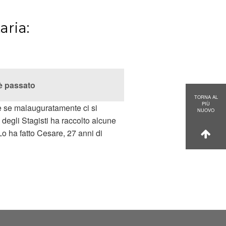
aria:
 è passato
TORNA AL
PIÙ
de se malauguratamente ci si
NUOVO
degli Stagisti ha raccolto alcune
 Lo ha fatto Cesare, 27 anni di