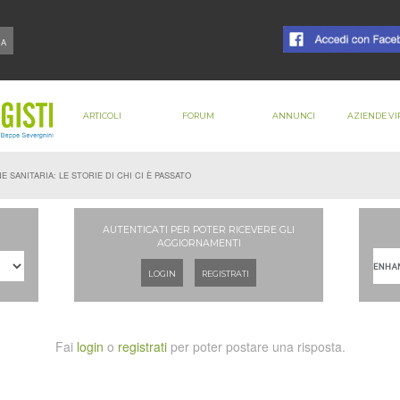
ARTICOLI
FORUM
ANNUNCI
AZIENDE VI
SANITARIA: LE STORIE DI CHI CI È PASSATO
AUTENTICATI PER POTER RICEVERE GLI
AGGIORNAMENTI
LOGIN
REGISTRATI
Fai
login
o
registrati
per poter postare una risposta.