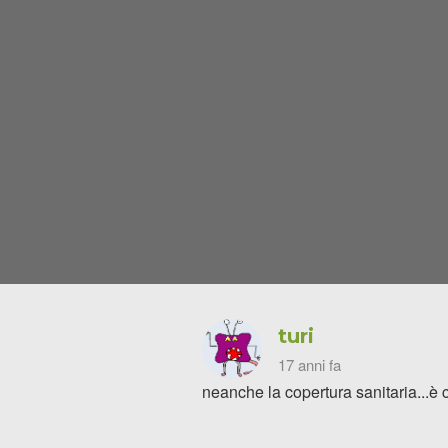
turi
17 anni fa
neanche la copertura sanitaria...è