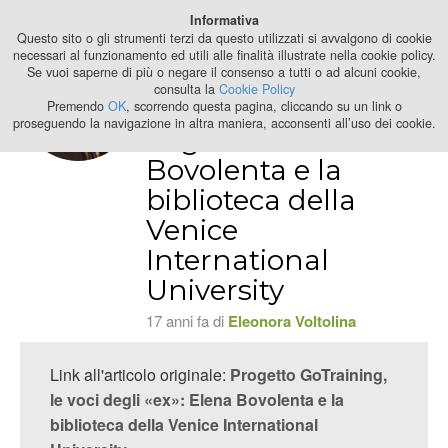
Best Stage
Informativa
2024
Questo sito o gli strumenti terzi da questo utilizzati si avvalgono di cookie
necessari al funzionamento ed utili alle finalità illustrate nella cookie policy.
Se vuoi saperne di più o negare il consenso a tutti o ad alcuni cookie,
Progetto
consulta la
Cookie Policy
GoTraining, le voci
Premendo
OK
, scorrendo questa pagina, cliccando su un link o
proseguendo la navigazione in altra maniera, acconsenti all’uso dei cookie.
degli «ex»: Elena
Bovolenta e la
biblioteca della
Venice
International
University
17 anni fa di
Eleonora Voltolina
Link all'articolo originale:
Progetto GoTraining,
le voci degli «ex»: Elena Bovolenta e la
biblioteca della Venice International