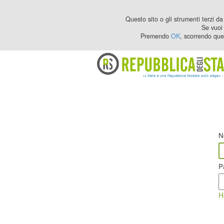
Questo sito o gli strumenti terzi da 
Se vuoi 
Premendo
OK
, scorrendo que
N
P
H