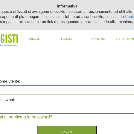
PER VEDERE QUESTO CONTENUTO DEVI
ABILITARE I COOKIE
Informativa
questo utilizzati si avvalgono di cookie necessari al funzionamento ed utili alle fi
saperne di più o negare il consenso a tutti o ad alcuni cookie, consulta la
Cooki
sta pagina, cliccando su un link o proseguendo la navigazione in altra maniera, 
ARTICOLI
FORUM
ANNUNCI
AZIENDE VI
ome utente:
assword:
ai dimenticato la password?