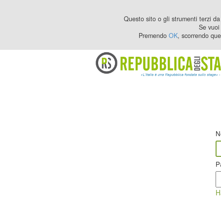
Questo sito o gli strumenti terzi da 
Se vuoi 
Premendo
OK
, scorrendo que
N
P
H