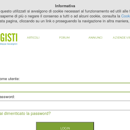
PER VEDERE QUESTO CONTENUTO DEVI
ABILITARE I COOKIE
Informativa
questo utilizzati si avvalgono di cookie necessari al funzionamento ed utili alle fi
saperne di più o negare il consenso a tutti o ad alcuni cookie, consulta la
Cooki
sta pagina, cliccando su un link o proseguendo la navigazione in altra maniera, 
ARTICOLI
FORUM
ANNUNCI
AZIENDE VI
ome utente:
assword:
ai dimenticato la password?