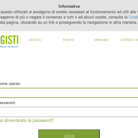
PER VEDERE QUESTO CONTENUTO DEVI
ABILITARE I COOKIE
Informativa
questo utilizzati si avvalgono di cookie necessari al funzionamento ed utili alle fi
saperne di più o negare il consenso a tutti o ad alcuni cookie, consulta la
Cooki
sta pagina, cliccando su un link o proseguendo la navigazione in altra maniera, 
ARTICOLI
FORUM
ANNUNCI
AZIENDE VI
ome utente:
assword:
ai dimenticato la password?