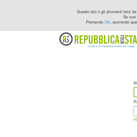
Questo sito o gli strumenti terzi da 
Se vuoi 
Premendo
OK
, scorrendo que
N
P
H