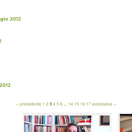
ggio 2012
2
 2012
‹‹ precedente
1
2
3
4
5
6
...
14
15
16
17
successiva ››