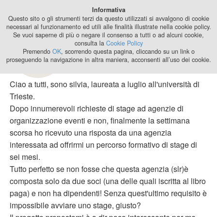
Best Stage
Informativa
2024
Questo sito o gli strumenti terzi da questo utilizzati si avvalgono di cookie
necessari al funzionamento ed utili alle finalità illustrate nella cookie policy.
Se vuoi saperne di più o negare il consenso a tutti o ad alcuni cookie,
Alternative allo
consulta la
Cookie Policy
stage?
Premendo
OK
, scorrendo questa pagina, cliccando su un link o
proseguendo la navigazione in altra maniera, acconsenti all’uso dei cookie.
15 anni, 5 mesi fa di
aivlis2805
Ciao a tutti, sono silvia, laureata a luglio all'università di
Trieste.
Dopo innumerevoli richieste di stage ad agenzie di
organizzazione eventi e non, finalmente la settimana
scorsa ho ricevuto una risposta da una agenzia
interessata ad offrirmi un percorso formativo di stage di
sei mesi.
Tutto perfetto se non fosse che questa agenzia (slr)è
composta solo da due soci (una delle quali iscritta al libro
paga) e non ha dipendenti! Senza quest'ultimo requisito è
impossibile avviare uno stage, giusto?