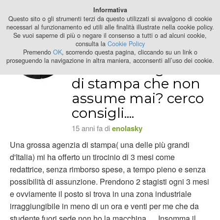
Best Stage
Informativa
2024
Questo sito o gli strumenti terzi da questo utilizzati si avvalgono di cookie
necessari al funzionamento ed utili alle finalità illustrate nella cookie policy.
Se vuoi saperne di più o negare il consenso a tutti o ad alcuni cookie,
accettare uno
consulta la
Cookie Policy
stage gratuito di 3
Premendo
OK
, scorrendo questa pagina, cliccando su un link o
proseguendo la navigazione in altra maniera, acconsenti all’uso dei cookie.
mesi in un'agenzia
di stampa che non
assume mai? cerco
consigli....
15 anni fa di
enolasky
Una grossa agenzia di stampa( una delle più grandi
d'Italia) mi ha offerto un tirocinio di 3 mesi come
redattrice, senza rimborso spese, a tempo pieno e senza
possibilità di assunzione. Prendono 2 stagisti ogni 3 mesi
e ovviamente il posto si trova in una zona industriale
irraggiungibile in meno di un ora e venti per me che da
studente fuori sede non ho la macchina......Insomma il