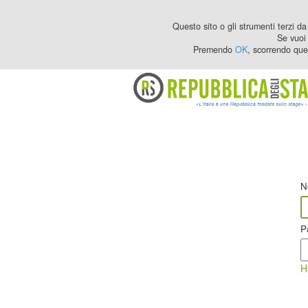
Questo sito o gli strumenti terzi da 
Se vuoi 
Premendo
OK
, scorrendo que
N
P
H