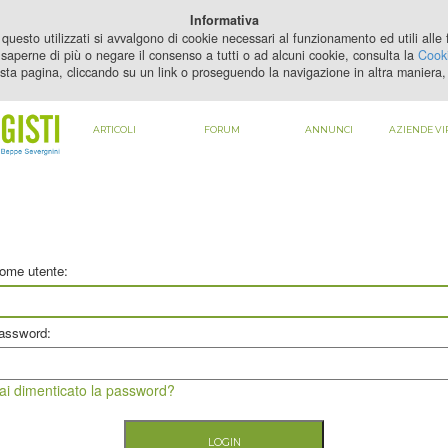
PER VEDERE QUESTO CONTENUTO DEVI
ABILITARE I COOKIE
Informativa
questo utilizzati si avvalgono di cookie necessari al funzionamento ed utili alle fi
saperne di più o negare il consenso a tutti o ad alcuni cookie, consulta la
Cooki
sta pagina, cliccando su un link o proseguendo la navigazione in altra maniera, 
ARTICOLI
FORUM
ANNUNCI
AZIENDE VI
ome utente:
assword:
ai dimenticato la password?